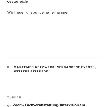
oesterreich/
Wir freuen uns auf deine Teilnahme!
KATEGORIEN
MARTEMEO NETZWERK
,
VERGANGENE EVENTS
,
WEITERE BEITRÄGE
Beitragsnavigation
Vorheriger
ZURÜCK
Beitrag
Zoom- Fachveranstaltung/Intervision am