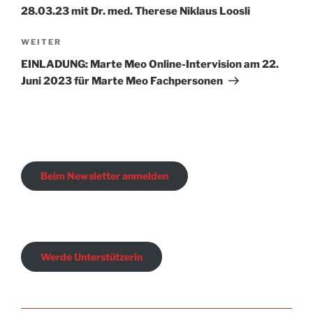
28.03.23 mit Dr. med. Therese Niklaus Loosli
Nächster
WEITER
Beitrag
EINLADUNG: Marte Meo Online-Intervision am 22.
Juni 2023 für Marte Meo Fachpersonen
Beim Newsletter anmelden
Werde Unterstützerin