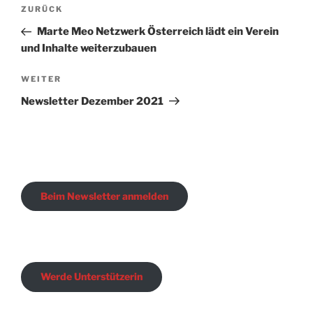
Beitragsnavigation
Vorheriger
ZURÜCK
Beitrag
Marte Meo Netzwerk Österreich lädt ein Verein
und Inhalte weiterzubauen
Nächster
WEITER
Beitrag
Newsletter Dezember 2021
Beim Newsletter anmelden
Werde Unterstützerin