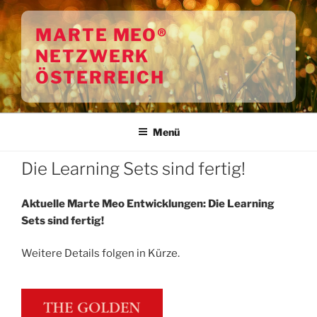
Zum
Inhalt
MARTE MEO®
springen
NETZWERK
ÖSTERREICH
Menü
Die Learning Sets sind fertig!
Aktuelle Marte Meo Entwicklungen: Die Learning
Sets sind fertig!
Weitere Details folgen in Kürze.