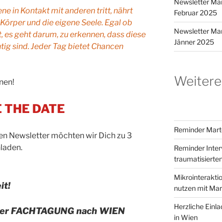
Newsletter Ma
e in Kontakt mit anderen tritt, nährt
Februar 2025
Körper und die eigene Seele. Egal ob
Newsletter Ma
, es geht darum, zu erkennen, dass diese
Jänner 2025
g sind. Jeder Tag bietet Chancen
Weitere
nen!
 THE DATE
Reminder Mart
en Newsletter möchten wir Dich zu 3
laden.
Reminder Inter
traumatisierte
Mikrointerakti
it!
nutzen mit Ma
Herzliche Ein
iner FACHTAGUNG nach WIEN
in Wien