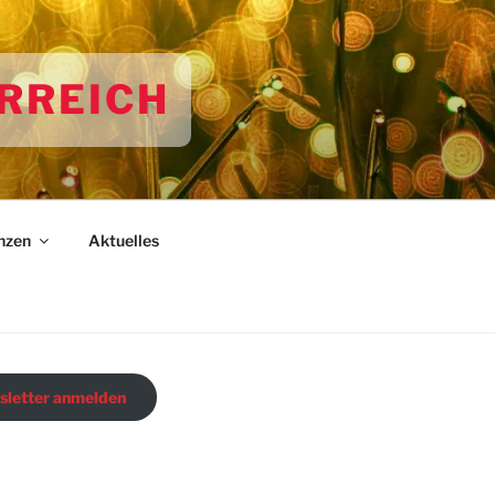
RREICH
nzen
Aktuelles
letter anmelden