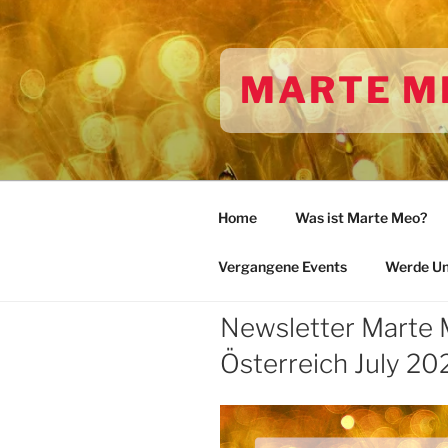
Zum
Inhalt
springen
MARTE M
Home
Was ist Marte Meo?
Vergangene Events
Werde Unt
Newsletter Marte
Österreich July 20