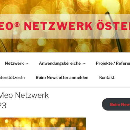
EO® NETZWERK ÖSTE
Netzwerk
Anwendungsbereiche
Projekte / Refere
erstützer:In
Beim Newsletter anmelden
Kontakt
 Meo Netzwerk
23
Beim News