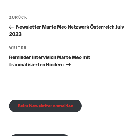
Beitragsnavigation
Vorheriger
ZURÜCK
Beitrag
Newsletter Marte Meo Netzwerk Österreich July
2023
Nächster
WEITER
Beitrag
Reminder Intervision Marte Meo mit
traumatisierten Kindern
Beim Newsletter anmelden